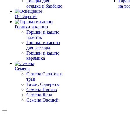
Товары для
Гаран
отдыха и барбекю
на то
Освещение
Горшки и кашпо
Горшки и кашпо
пластик
Горшки и касеты
для рассады
Горшки и кашпо
керамика
Семена
Семена Салатов и
трав
Газон, Сидераты
Семена Цветов
Семена Ягод
Семена Овощей