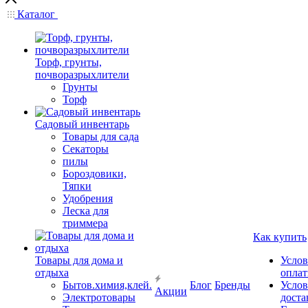
Каталог
Торф, грунты,
почворазрыхлители
Грунты
Торф
Садовый инвентарь
Товары для сада
Секаторы
пилы
Бороздовики,
Тяпки
Удобрения
Леска для
триммера
Как купить
Товары для дома и
Услов
отдыха
опла
Бытов.химия,клей.
Блог
Бренды
Услов
Акции
Электротовары
доста