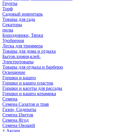
Грунты
Торф
Садовый инвентарь
Товары для сада
Секаторы
пилы
Бороздовики, Тяпки
Удобрения
Леска для триммера
Товары для дома и отдыха
Бытов.химия,клей.
Электротовары
Товары для отдыха и барбекю
Освещение
Горшки и кашпо
Горшки и кашпо пластик
Горшки и касеты для рассады
Горшки и кашпо керамика
Семена
Семена Салатов и трав
Газон, Сидераты
Семена Цветов
Семена Ягод
Семена Овощей
Акции