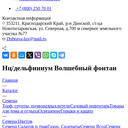
+7 (800) 250 70 01
Контактная информация
353211, Краснодарский Край, р-н Динской, ст-ца
Новотитаровская, ул. Северная, д.700 м севернее земельного
участка №77
Dubrava-lux@mail.ru
Нц/дельфиниум Волшебный фонтан
Главная
—
Каталог
—
Семена
Торф, грунты, почворазрыхлители
Садовый инвентарь
Товары
для дома и отдыха
Освещение
Горшки и кашпо
—
Семена Цветов
Семена Салатов и трав
Газон, Сидераты
Семена Ягод
Семена