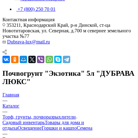
+7 (800) 250 70 01
Контактная информация
353211, Краснодарский Край, р-н Динской, ст-ца
Новотитаровская, ул. Северная, д.700 м севернее земельного
участка №77
Dubrava-lux@mail.ru
Почвогрунт "Экзотика" 5л "ДУБРАВА
ЛЮКС"
Главная
—
Каталог
—
Торф, грунты, почворазрыхлители
Садовый инвентарь
Товары для дома и
отдыха
Освещение
Горшки и кашпо
Семена
—