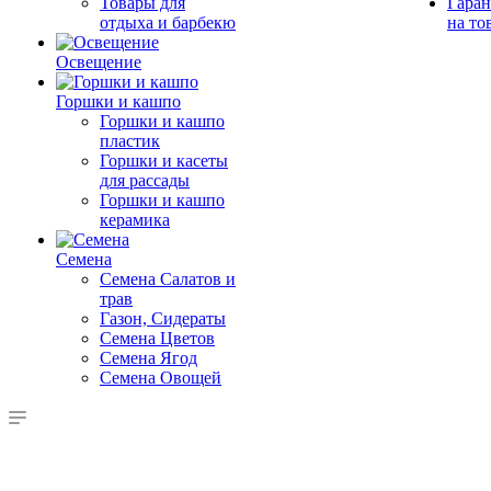
Товары для
Гаран
отдыха и барбекю
на то
Освещение
Горшки и кашпо
Горшки и кашпо
пластик
Горшки и касеты
для рассады
Горшки и кашпо
керамика
Семена
Семена Салатов и
трав
Газон, Сидераты
Семена Цветов
Семена Ягод
Семена Овощей