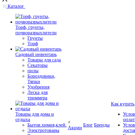
Каталог
Торф, грунты,
почворазрыхлители
Грунты
Торф
Садовый инвентарь
Товары для сада
Секаторы
пилы
Бороздовики,
Тяпки
Удобрения
Леска для
триммера
Как купить
Товары для дома и
Услов
отдыха
опла
Бытов.химия,клей.
Блог
Бренды
Услов
Акции
Электротовары
доста