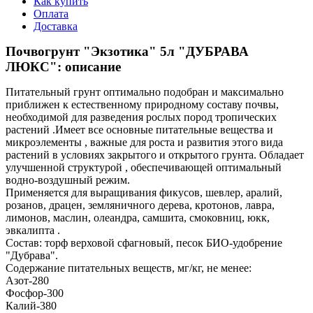
Как купить
Оплата
Доставка
Почвогрунт "Экзотика" 5л "ДУБРАВА
ЛЮКС": описание
Питательный грунт оптимально подобран и максимально
приближен к естественному природному составу почвы,
необходимой для разведения рослых пород тропических
растений .Имеет все основные питательные вещества и
микроэлементы , важные для роста и развития этого вида
растений в условиях закрытого и открытого грунта. Обладает
улучшенной структурой , обеспечивающей оптимальный
водно-воздушный режим.
Применяется для выращивания фикусов, шевлер, аралий,
розанов, драцен, земляничного дерева, кротонов, лавра,
лимонов, маслин, олеандра, самшита, смоковниц, юкк,
эвкалипта .
Состав: торф верховой сфагновый, песок БИО-удобрение
"Дубрава".
Содержание питательных веществ, мг/кг, не менее:
Азот-280
Фосфор-300
Калий-380