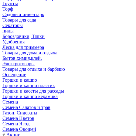
Грунты
Торф
Садовый инвентарь
Товары для сада
Секаторы
пилы
Бороздовики, Тяпки
Удобрения
Леска для триммера
Товары для дома и отдыха
Бытов.химия,клей.
Электротовары
Товары для отдыха и барбекю
Освещение
Горшки и кашпо
Горшки и кашпо пластик
Горшки и касеты для рассады
Горшки и кашпо керамика
Семена
Семена Салатов и трав
Газон, Сидераты
Семена Цветов
Семена Ягод
Семена Овощей
Акции