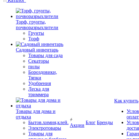
Каталог
Торф, грунты,
почворазрыхлители
Грунты
Торф
Садовый инвентарь
Товары для сада
Секаторы
пилы
Бороздовики,
Тяпки
Удобрения
Леска для
триммера
Как купить
Товары для дома и
Услов
отдыха
опла
Бытов.химия,клей.
Блог
Бренды
Услов
Акции
Электротовары
доста
Товары для
Гаран