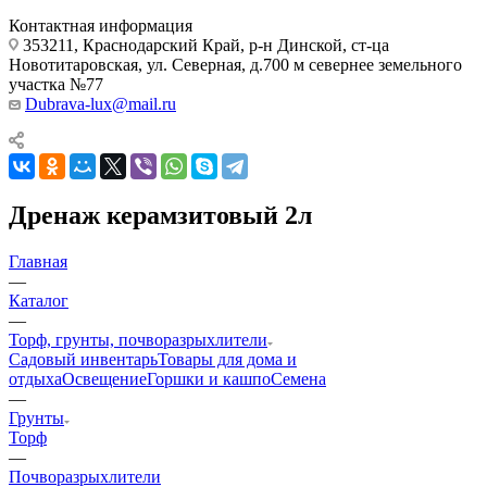
Контактная информация
353211, Краснодарский Край, р-н Динской, ст-ца
Новотитаровская, ул. Северная, д.700 м севернее земельного
участка №77
Dubrava-lux@mail.ru
Дренаж керамзитовый 2л
Главная
—
Каталог
—
Торф, грунты, почворазрыхлители
Садовый инвентарь
Товары для дома и
отдыха
Освещение
Горшки и кашпо
Семена
—
Грунты
Торф
—
Почворазрыхлители