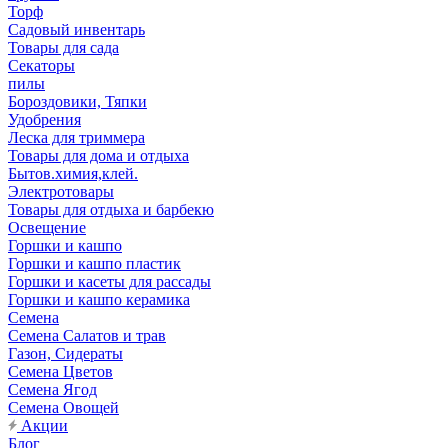
Торф
Садовый инвентарь
Товары для сада
Секаторы
пилы
Бороздовики, Тяпки
Удобрения
Леска для триммера
Товары для дома и отдыха
Бытов.химия,клей.
Электротовары
Товары для отдыха и барбекю
Освещение
Горшки и кашпо
Горшки и кашпо пластик
Горшки и касеты для рассады
Горшки и кашпо керамика
Семена
Семена Салатов и трав
Газон, Сидераты
Семена Цветов
Семена Ягод
Семена Овощей
Акции
Блог