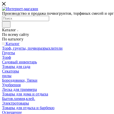
Производство и продажа почвогрунтов, торфяных смесей и ор
Каталог
По всему сайту
По каталогу
Каталог
Торф, грунты, почворазрыхлители
Грунты
Торф
Садовый инвентарь
Товары для сада
Секаторы
пилы
Бороздовики, Тяпки
Удобрения
Леска для триммера
Товары для дома и отдыха
Бытов.химия,клей.
Электротовары
Товары для отдыха и барбекю
Освещение