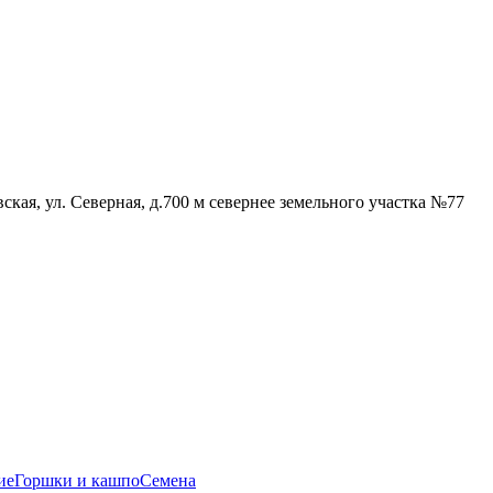
кая, ул. Северная, д.700 м севернее земельного участка №77
ие
Горшки и кашпо
Семена