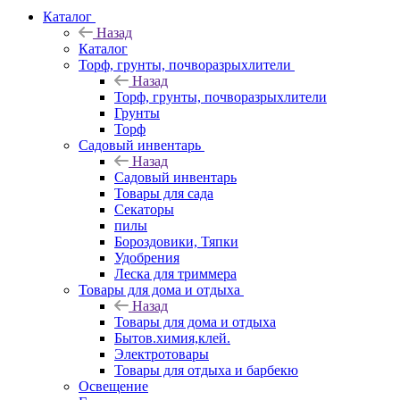
Каталог
Назад
Каталог
Торф, грунты, почворазрыхлители
Назад
Торф, грунты, почворазрыхлители
Грунты
Торф
Садовый инвентарь
Назад
Садовый инвентарь
Товары для сада
Секаторы
пилы
Бороздовики, Тяпки
Удобрения
Леска для триммера
Товары для дома и отдыха
Назад
Товары для дома и отдыха
Бытов.химия,клей.
Электротовары
Товары для отдыха и барбекю
Освещение