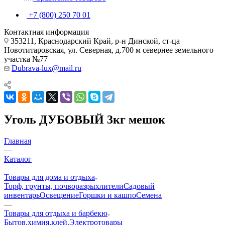
+7 (800) 250 70 01
Контактная информация
353211, Краснодарский Край, р-н Динской, ст-ца
Новотитаровская, ул. Северная, д.700 м севернее земельного
участка №77
Dubrava-lux@mail.ru
Уголь ДУБОВЫЙ 3кг мешок
Главная
—
Каталог
—
Товары для дома и отдыха
Торф, грунты, почворазрыхлители
Садовый
инвентарь
Освещение
Горшки и кашпо
Семена
—
Товары для отдыха и барбекю
Бытов.химия,клей.
Электротовары