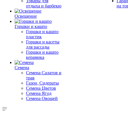
Товары для
Гаран
отдыха и барбекю
на то
Освещение
Горшки и кашпо
Горшки и кашпо
пластик
Горшки и касеты
для рассады
Горшки и кашпо
керамика
Семена
Семена Салатов и
трав
Газон, Сидераты
Семена Цветов
Семена Ягод
Семена Овощей