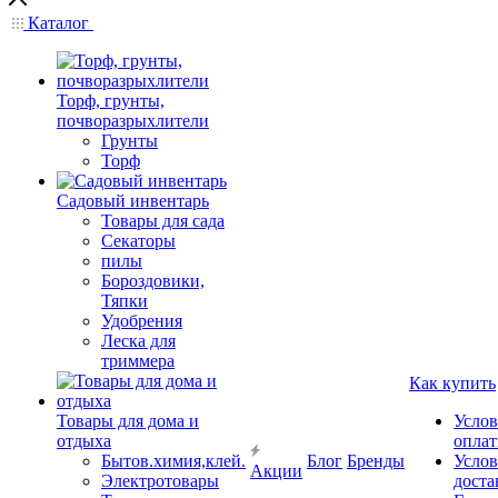
Каталог
Торф, грунты,
почворазрыхлители
Грунты
Торф
Садовый инвентарь
Товары для сада
Секаторы
пилы
Бороздовики,
Тяпки
Удобрения
Леска для
триммера
Как купить
Товары для дома и
Услов
отдыха
опла
Бытов.химия,клей.
Блог
Бренды
Услов
Акции
Электротовары
доста