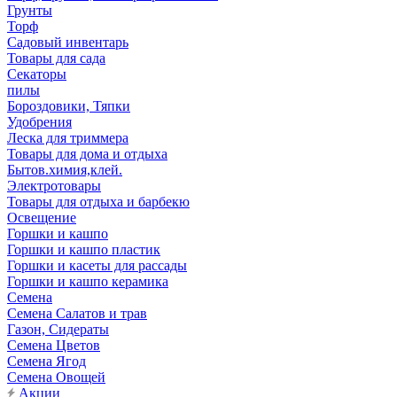
Грунты
Торф
Садовый инвентарь
Товары для сада
Секаторы
пилы
Бороздовики, Тяпки
Удобрения
Леска для триммера
Товары для дома и отдыха
Бытов.химия,клей.
Электротовары
Товары для отдыха и барбекю
Освещение
Горшки и кашпо
Горшки и кашпо пластик
Горшки и касеты для рассады
Горшки и кашпо керамика
Семена
Семена Салатов и трав
Газон, Сидераты
Семена Цветов
Семена Ягод
Семена Овощей
Акции