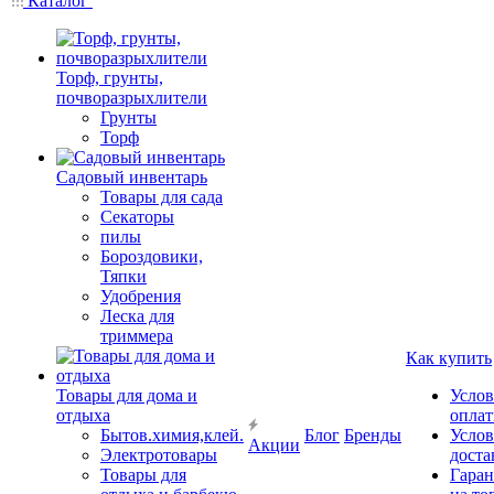
Каталог
Торф, грунты,
почворазрыхлители
Грунты
Торф
Садовый инвентарь
Товары для сада
Секаторы
пилы
Бороздовики,
Тяпки
Удобрения
Леска для
триммера
Как купить
Товары для дома и
Услов
отдыха
опла
Бытов.химия,клей.
Блог
Бренды
Услов
Акции
Электротовары
доста
Товары для
Гаран