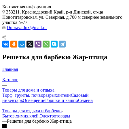
Контактная информация
353211, Краснодарский Край, р-н Динской, ст-ца
Новотитаровская, ул. Северная, д.700 м севернее земельного
участка №77
Dubrava-lux@mail.ru
Решетка для барбекю Жар-птица
Главная
—
Каталог
—
Товары для дома и отдыха
Торф, грунты, почворазрыхлители
Садовый
инвентарь
Освещение
Горшки и кашпо
Семена
—
Товары для отдыха и барбекю
Бытов.химия,клей.
Электротовары
—
Решетка для барбекю Жар-птица