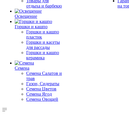
Товары для
Гаран
отдыха и барбекю
на то
Освещение
Горшки и кашпо
Горшки и кашпо
пластик
Горшки и касеты
для рассады
Горшки и кашпо
керамика
Семена
Семена Салатов и
трав
Газон, Сидераты
Семена Цветов
Семена Ягод
Семена Овощей