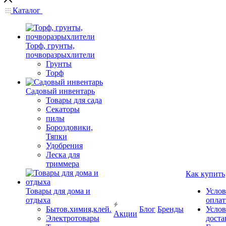
Каталог
Торф, грунты,
почворазрыхлители
Грунты
Торф
Садовый инвентарь
Товары для сада
Секаторы
пилы
Бороздовики,
Тяпки
Удобрения
Леска для
триммера
Как купить
Товары для дома и
Услов
отдыха
опла
Бытов.химия,клей.
Блог
Бренды
Услов
Акции
Электротовары
доста