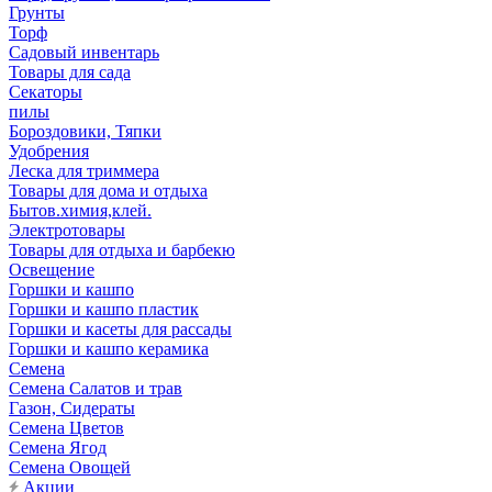
Грунты
Торф
Садовый инвентарь
Товары для сада
Секаторы
пилы
Бороздовики, Тяпки
Удобрения
Леска для триммера
Товары для дома и отдыха
Бытов.химия,клей.
Электротовары
Товары для отдыха и барбекю
Освещение
Горшки и кашпо
Горшки и кашпо пластик
Горшки и касеты для рассады
Горшки и кашпо керамика
Семена
Семена Салатов и трав
Газон, Сидераты
Семена Цветов
Семена Ягод
Семена Овощей
Акции