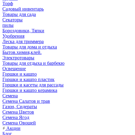
Торф
Садовый инвентарь
Товары для сада
Секаторы
пилы
Бороздовики, Тяпки
Удобрения
Леска для триммера
Товары для дома и отдыха
Бытов.химия,клей.
Электротовары
Товары для отдыха и барбекю
Освещение
Горшки и кашпо
Горшки и кашпо пластик
Горшки и касеты для рассады
Горшки и кашпо керамика
Семена
Семена Салатов и трав
Газон, Сидераты
Семена Цветов
Семена Ягод
Семена Овощей
Акции
Блог