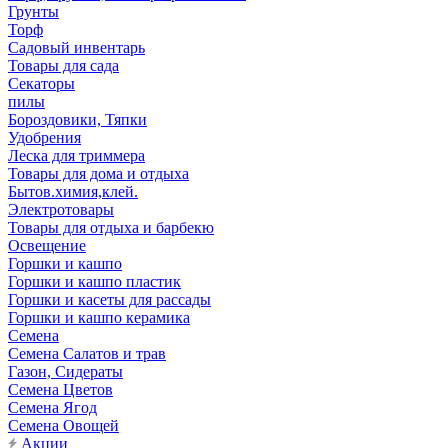
Грунты
Торф
Садовый инвентарь
Товары для сада
Секаторы
пилы
Бороздовики, Тяпки
Удобрения
Леска для триммера
Товары для дома и отдыха
Бытов.химия,клей.
Электротовары
Товары для отдыха и барбекю
Освещение
Горшки и кашпо
Горшки и кашпо пластик
Горшки и касеты для рассады
Горшки и кашпо керамика
Семена
Семена Салатов и трав
Газон, Сидераты
Семена Цветов
Семена Ягод
Семена Овощей
Акции