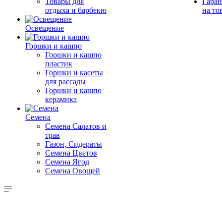
Товары для
Гаран
отдыха и барбекю
на то
Освещение
Горшки и кашпо
Горшки и кашпо
пластик
Горшки и касеты
для рассады
Горшки и кашпо
керамика
Семена
Семена Салатов и
трав
Газон, Сидераты
Семена Цветов
Семена Ягод
Семена Овощей