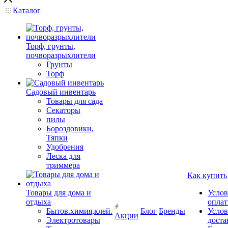
Каталог
Торф, грунты,
почворазрыхлители
Грунты
Торф
Садовый инвентарь
Товары для сада
Секаторы
пилы
Бороздовики,
Тяпки
Удобрения
Леска для
триммера
Как купить
Товары для дома и
Услов
отдыха
опла
Бытов.химия,клей.
Блог
Бренды
Услов
Акции
Электротовары
доста