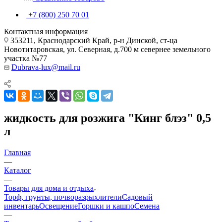
+7 (800) 250 70 01
Контактная информация
353211, Краснодарский Край, р-н Динской, ст-ца
Новотитаровская, ул. Северная, д.700 м севернее земельного
участка №77
Dubrava-lux@mail.ru
жидкость для розжига "Кинг блэз" 0,5
л
Главная
—
Каталог
—
Товары для дома и отдыха
Торф, грунты, почворазрыхлители
Садовый
инвентарь
Освещение
Горшки и кашпо
Семена
—