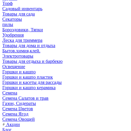
Торф
Садовый инвентарь
Товары для сада
Секаторы
пилы
Бороздовики, Тяпки
Удобрения
Леска для триммера
Товары для дома и отдыха
Бытов.химия,клей.
Электротовары
Товары для отдыха и барбекю
Освещение
Горшки и кашпо
Горшки и кашпо пластик
Горшки и касеты для рассады
Горшки и кашпо керамика
Семена
Семена Салатов и трав
Газон, Сидераты
Семена Цветов
Семена Ягод
Семена Овощей
Акции
Блог