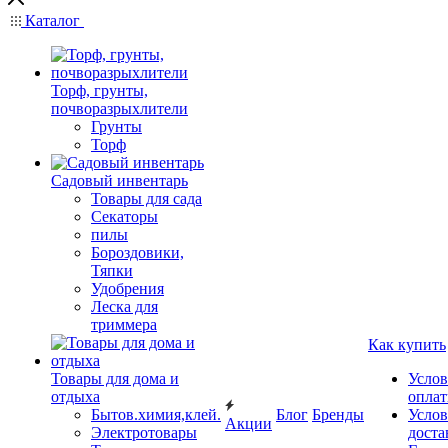
Каталог
Торф, грунты,
почворазрыхлители
Грунты
Торф
Садовый инвентарь
Товары для сада
Секаторы
пилы
Бороздовики,
Тяпки
Удобрения
Леска для
триммера
Как купить
Товары для дома и
Услов
отдыха
опла
Бытов.химия,клей.
Блог
Бренды
Услов
Акции
Электротовары
доста