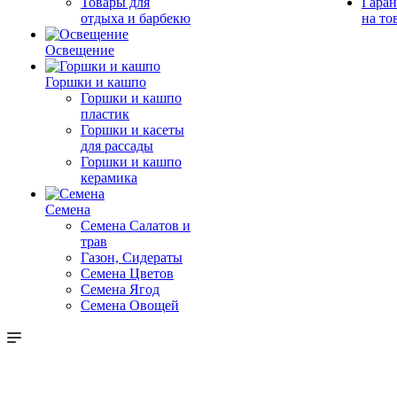
Товары для
Гаран
отдыха и барбекю
на то
Освещение
Горшки и кашпо
Горшки и кашпо
пластик
Горшки и касеты
для рассады
Горшки и кашпо
керамика
Семена
Семена Салатов и
трав
Газон, Сидераты
Семена Цветов
Семена Ягод
Семена Овощей