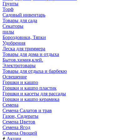
Грунты
Торф
Садовый инвентарь
Товары для сада
Секаторы
пилы
Бороздовики, Тяпки
Удобрения
Леска для триммера
Товары для дома и отдыха
Бытов.химия,клей.
Электротовары
Товары для отдыха и барбекю
Освещение
Горшки и кашпо
Горшки и кашпо пластик
Горшки и касеты для рассады
Горшки и кашпо керамика
Семена
Семена Салатов и трав
Газон, Сидераты
Семена Цветов
Семена Ягод
Семена Овощей
Акции