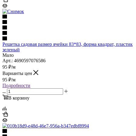
Решетка садовая размер ячейки 83*83, форма квадрат, пластик
зеленый
Мало
Арт.: 4690597076586
95
₽
/м
Варианты цен
95
₽
/м
Подробности
В корзину