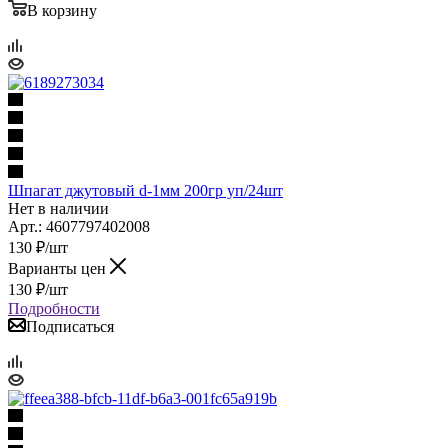
В корзину
Шпагат джутовый d-1мм 200гр уп/24шт
Нет в наличии
Арт.: 4607797402008
130
₽
/шт
Варианты цен
130
₽
/шт
Подробности
Подписаться