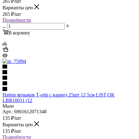
265
₽
/шт
Варианты цен
265
₽
/шт
Подробности
В корзину
Набор ярлыков Т-обр с каранд 25шт 12,5см LIST,OK
LBR10011 (12
Мало
Арт.: 6901612071348
135
₽
/шт
Варианты цен
135
₽
/шт
Подробности