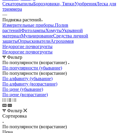
Секаторы
пилы
Бороздовики, Тяпки
Удобрения
Леска для
триммера
—
Подвязка растений
Измерительные приборы.
Полив
растений
Фитолампы
Хомуты
Укрывной
материал
Мульчирование
Средства личной
защиты
Опрыскиватели
Агрохимия
Недорогие почвогрунты
Недорогие почвогрунты
Фильтр
По популярности (возрастание)
По популярности (убывание)
По популярности (возрастание)
По алфавиту (убывание)
По алфавиту (возрастание)
По цене (убывание)
По цене (возрастание)
Фильтр
Сортировка
По популярности (возрастание)
Цена