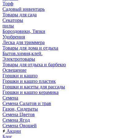
Торф
Садовый инвентарь
Товары для сада
Секаторы
пилы
Бороздовики, Тяпки
Удобрения
Леска для триммера
Товары для дома и отдыха
Бытов.химия,клей.
Электротовары
Товары для отдыха и барбекю
Освещение
Горшки и кашпо
Горшки и кашпо пластик
Горшки и касеты для рассады
Горшки и кашпо керамика
Семена
Семена Салатов и трав
Газон, Сидераты
Семена Цветов
Семена Ягод
Семена Овощей
Акции
Блог