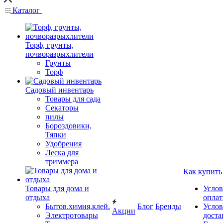
Каталог
Торф, грунты,
почворазрыхлители
Грунты
Торф
Садовый инвентарь
Товары для сада
Секаторы
пилы
Бороздовики,
Тяпки
Удобрения
Леска для
триммера
Как купить
Товары для дома и
Услов
отдыха
опла
Бытов.химия,клей.
Блог
Бренды
Услов
Акции
Электротовары
доста