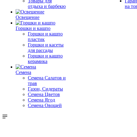
Товары для
Гаран
отдыха и барбекю
на то
Освещение
Горшки и кашпо
Горшки и кашпо
пластик
Горшки и касеты
для рассады
Горшки и кашпо
керамика
Семена
Семена Салатов и
трав
Газон, Сидераты
Семена Цветов
Семена Ягод
Семена Овощей