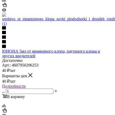
ЮНОНА 5мл от мраморного клопа, паутиного клеща и
других вредителей
Достаточно
Арт.: 4607950296253
40
₽
/шт
Варианты цен
40
₽
/шт
Подробности
В корзину