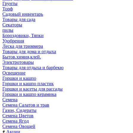
Грунты
Торф
Садовый инвентарь
Товары для сада
Секаторы
пилы
Бороздовики, Тяпки
Удобрения
Леска для триммера
Товары для дома и отдыха
Бытов.химия,клей.
Электротовары
Товары для отдыха и барбекю
Освещение
Горшки и кашпо
Горшки и кашпо пластик
Горшки и касеты для рассады
Горшки и кашпо керамика
Семена
Семена Салатов и трав
Газон, Сидераты
Семена Цветов
Семена Ягод
Семена Овощей
Акции