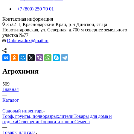
+7 (800) 250 70 01
Контактная информация
353211, Краснодарский Край, р-н Динской, ст-ца
Новотитаровская, ул. Северная, д.700 м севернее земельного
участка №77
Dubrava-lux@mail.ru
Агрохимия
509
Главная
—
Каталог
—
Садовый инвентарь
Торф, грунты, почворазрыхлители
Товары для дома и
отдыха
Освещение
Горшки и кашпо
Семена
—
Товары для сада