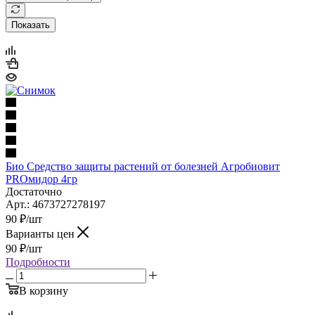
Показать
Био Средство защиты растений от болезней Агробиовит
PROмидор 4гр
Достаточно
Арт.: 4673727278197
90
₽
/шт
Варианты цен
90
₽
/шт
Подробности
В корзину