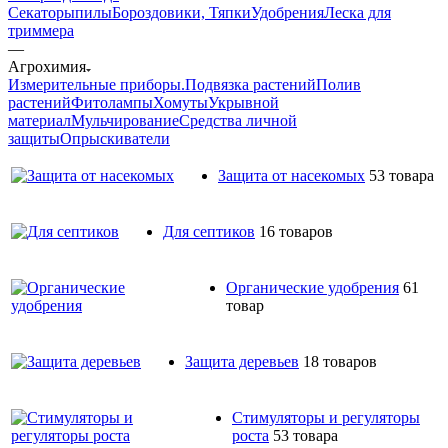
Секаторы
пилы
Бороздовики, Тяпки
Удобрения
Леска для
триммера
—
Агрохимия
Измерительные приборы.
Подвязка растений
Полив
растений
Фитолампы
Хомуты
Укрывной
материал
Мульчирование
Средства личной
защиты
Опрыскиватели
Защита от насекомых
53 товара
Для септиков
16 товаров
Органические удобрения
61
товар
Защита деревьев
18 товаров
Стимуляторы и регуляторы
роста
53 товара