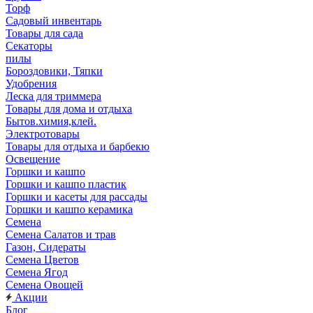
Торф
Садовый инвентарь
Товары для сада
Секаторы
пилы
Бороздовики, Тяпки
Удобрения
Леска для триммера
Товары для дома и отдыха
Бытов.химия,клей.
Электротовары
Товары для отдыха и барбекю
Освещение
Горшки и кашпо
Горшки и кашпо пластик
Горшки и касеты для рассады
Горшки и кашпо керамика
Семена
Семена Салатов и трав
Газон, Сидераты
Семена Цветов
Семена Ягод
Семена Овощей
Акции
Блог