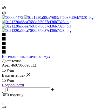
Клеелов липкая лента от мух
Достаточно
Арт.: 4607060890532
15
₽
/шт
Варианты цен
15
₽
/шт
Подробности
В корзину