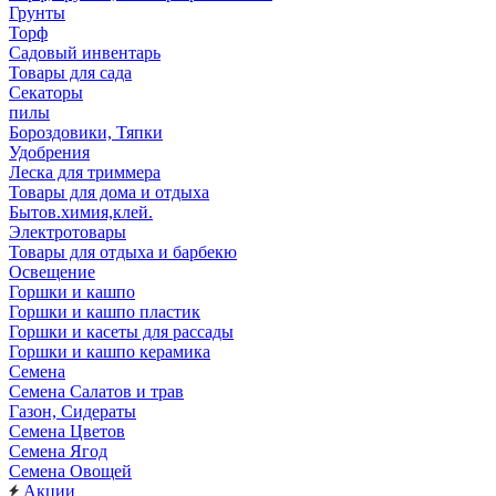
Грунты
Торф
Садовый инвентарь
Товары для сада
Секаторы
пилы
Бороздовики, Тяпки
Удобрения
Леска для триммера
Товары для дома и отдыха
Бытов.химия,клей.
Электротовары
Товары для отдыха и барбекю
Освещение
Горшки и кашпо
Горшки и кашпо пластик
Горшки и касеты для рассады
Горшки и кашпо керамика
Семена
Семена Салатов и трав
Газон, Сидераты
Семена Цветов
Семена Ягод
Семена Овощей
Акции