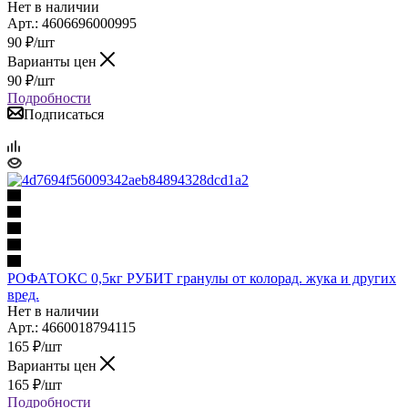
Нет в наличии
Арт.: 4606696000995
90
₽
/шт
Варианты цен
90
₽
/шт
Подробности
Подписаться
РОФАТОКС 0,5кг РУБИТ гранулы от колорад. жука и других
вред.
Нет в наличии
Арт.: 4660018794115
165
₽
/шт
Варианты цен
165
₽
/шт
Подробности