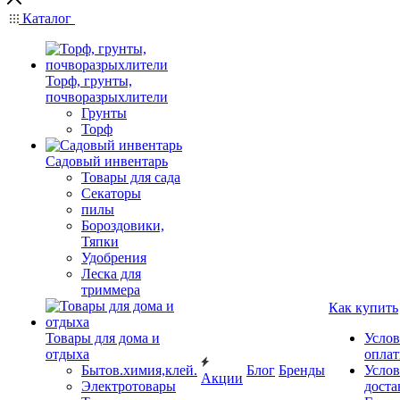
Каталог
Торф, грунты,
почворазрыхлители
Грунты
Торф
Садовый инвентарь
Товары для сада
Секаторы
пилы
Бороздовики,
Тяпки
Удобрения
Леска для
триммера
Как купить
Товары для дома и
Услов
отдыха
опла
Бытов.химия,клей.
Блог
Бренды
Услов
Акции
Электротовары
доста