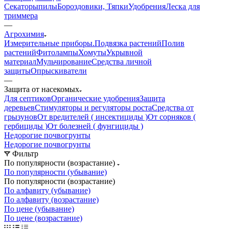
Секаторы
пилы
Бороздовики, Тяпки
Удобрения
Леска для
триммера
—
Агрохимия
Измерительные приборы.
Подвязка растений
Полив
растений
Фитолампы
Хомуты
Укрывной
материал
Мульчирование
Средства личной
защиты
Опрыскиватели
—
Защита от насекомых
Для септиков
Органические удобрения
Защита
деревьев
Стимуляторы и регуляторы роста
Средства от
грызунов
От вредителей ( инсектициды )
От сорняков (
гербициды )
От болезней ( фунгициды )
Недорогие почвогрунты
Недорогие почвогрунты
Фильтр
По популярности (возрастание)
По популярности (убывание)
По популярности (возрастание)
По алфавиту (убывание)
По алфавиту (возрастание)
По цене (убывание)
По цене (возрастание)