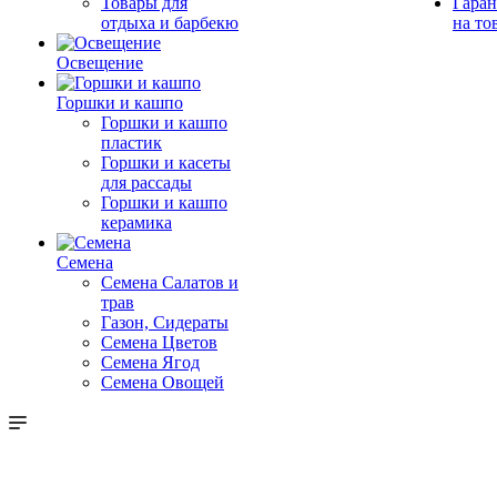
Товары для
Гаран
отдыха и барбекю
на то
Освещение
Горшки и кашпо
Горшки и кашпо
пластик
Горшки и касеты
для рассады
Горшки и кашпо
керамика
Семена
Семена Салатов и
трав
Газон, Сидераты
Семена Цветов
Семена Ягод
Семена Овощей