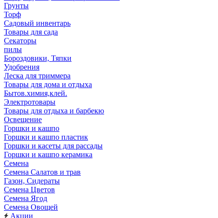
Грунты
Торф
Садовый инвентарь
Товары для сада
Секаторы
пилы
Бороздовики, Тяпки
Удобрения
Леска для триммера
Товары для дома и отдыха
Бытов.химия,клей.
Электротовары
Товары для отдыха и барбекю
Освещение
Горшки и кашпо
Горшки и кашпо пластик
Горшки и касеты для рассады
Горшки и кашпо керамика
Семена
Семена Салатов и трав
Газон, Сидераты
Семена Цветов
Семена Ягод
Семена Овощей
Акции