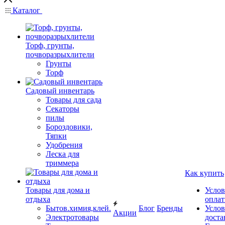
Каталог
Торф, грунты,
почворазрыхлители
Грунты
Торф
Садовый инвентарь
Товары для сада
Секаторы
пилы
Бороздовики,
Тяпки
Удобрения
Леска для
триммера
Как купить
Товары для дома и
Услов
отдыха
опла
Бытов.химия,клей.
Блог
Бренды
Услов
Акции
Электротовары
доста