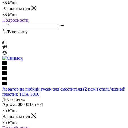
65
₽
/шт
Варианты цен
65
₽
/шт
Подробности
В корзину
Аэратор на гибкий гусак для сместителя (2 реж.) сталь/черный
пластик TDA-3306
Достаточно
Арт.: 2200000135704
85
₽
/шт
Варианты цен
85
₽
/шт
Подробности