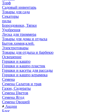
Торф
Садовый инвентарь
Товары для сада
Секаторы
пилы
Бороздовики, Тяпки
Удобрения
Леска для триммера
Товары для дома и отдыха
Бытов.химия,клей.
Электротовары
Товары для отдыха и барбекю
Освещение
Горшки и кашпо
Горшки и кашпо пластик
Горшки и касеты для рассады
Горшки и кашпо керамика
Семена
Семена Салатов и трав
Газон, Сидераты
Семена Цветов
Семена Ягод
Семена Овощей
Акции
Блог